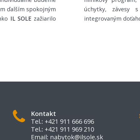
ašim ďalším spokojným
úchytky, závesy 
lnko
IL SOLE
zažiarilo
integrovaným doťaho
Kontakt
Tel.: +421 911 666 696
Tel.: +421 911 969 210
Email:
nabytok@ilsole.sk