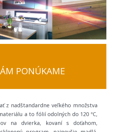
VÁM PONÚKAME
rať z nadštandardne veľkého množstva
ateriálu a to fólií odolných do 120 ºC,
zov na dvierka, kovaní s doťahom,
 sklenený program, najnovšie madlá,