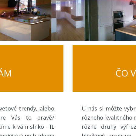
VÁM
ČO 
vetové trendy, alebo
U nás si môžte vyb
pre Vás to pravé?
rôzneho kvalitného m
tíme k vám slnko -
IL
rôzne druhy výfre
 individuálne budeme
hliníkový program,