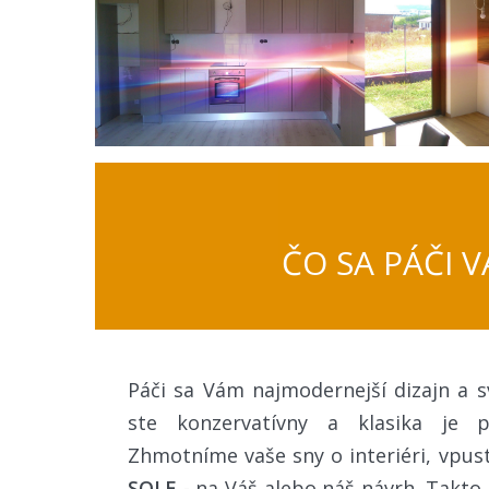
ČO SA PÁČI 
Páči sa Vám najmodernejší dizajn a s
ste konzervatívny a klasika je 
Zhmotníme vaše sny o interiéri, vpus
SOLE
- na Váš alebo náš návrh. Takto