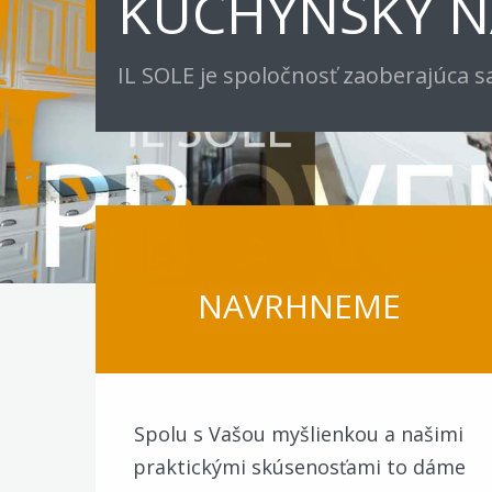
KUCHYNSKÝ 
IL SOLE je spoločnosť zaoberajúca 
NAVRHNEME
Spolu s Vašou myšlienkou a našimi
praktickými skúsenosťami to dáme