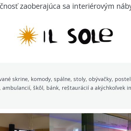
očnosť zaoberajúca sa interiérovým ná
né skrine, komody, spálne, stoly, obývačky, postel
, ambulancií, škôl, bánk, reštaurácií a akýchkoľvek in