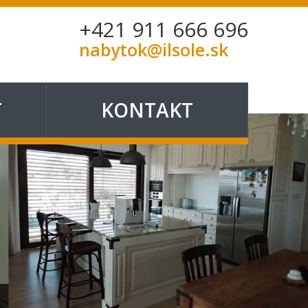
+421 911 666 696
nabytok@ilsole.sk
T
KONTAKT